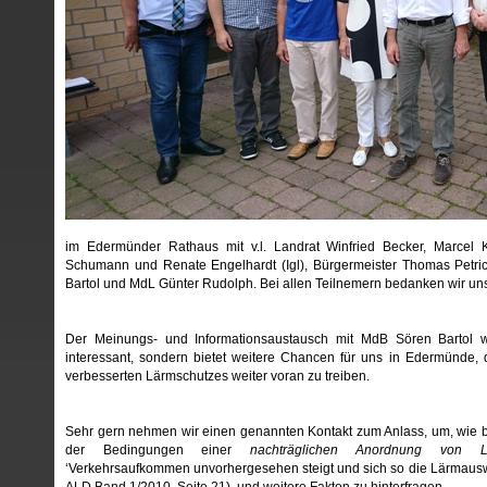
im Edermünder Rathaus mit v.l. Landrat Winfried Becker, Marcel K
Schumann und Renate Engelhardt (Igl), Bürgermeister Thomas Petri
Bartol und MdL Günter Rudolph. Bei allen Teilnemern bedanken wir uns
Der Meinungs- und Informationsaustausch mit MdB Sören Bartol w
interessant, sondern bietet weitere Chancen für uns in Edermünde,
verbesserten Lärmschutzes weiter voran zu treiben.
Sehr gern nehmen wir einen genannten Kontakt zum Anlass, um, wie
der Bedingungen einer
nachträglichen Anordnung von L
‘Verkehrsaufkommen unvorhergesehen steigt und sich so die Lärmauswi