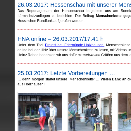
26.03.2017: Hessenschau mit unserer Men
Das Reportageteam der Hessenschau begleitete uns am Sonnt
Lärmschutzanliegen zu berichten. Der Beitrag
Menschenkette geg
Hessischen Rundfunk aufgerufen werden.
HNA online – 26.03.2017/17:41 h
Unter dem Titel
Protest bei Edermünde-Holzhausen:
Menschenkette g
online bei der HNA über unsere Menschenkette zu lesen, mit Videos u
Heinz Rohde bedanken wir uns dafür mit
weltweiten
Grüßen aus dem l
25.03.2017: Letzte Vorbereitungen …
… denn morgen startet unsere ‘Menschenkette’ …
Vielen Dank an die
aus Holzhausen!