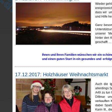
Wieder geht 
ereignisreic
dass wir un
und Hilfe he
Ganz beson
Unterstütz
unserer ‘M
hinter den K
geschafft …
Ihnen und Ihren Familien wünschen wir ein schö
und einen guten Start in ein gesundes und erfolg
17.12.2017: Holzhäuser Weihnachtsmarkt
Auch die Ig
allerdings 
A49 zu tun h
Dittmar un
verkauften
dabei Spaß
Karin III., 