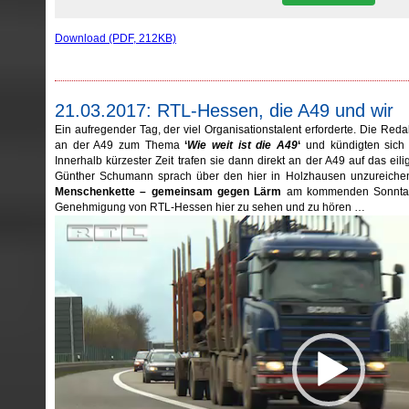
Download (PDF, 212KB)
21.03.2017: RTL-Hessen, die A49 und wir
Ein aufregender Tag, der viel Organisationstalent erforderte. Die R
an der A49 zum Thema
‘
Wie weit ist die A49
‘
und kündigten sich 
Innerhalb kürzester Zeit trafen sie dann direkt an der A49 auf das eil
Günther Schumann sprach über den hier in Holzhausen unzureiche
Menschenkette – gemeinsam gegen Lärm
am kommenden Sonntag. 
Genehmigung von RTL-Hessen hier zu sehen und zu hören …
Video-
Player