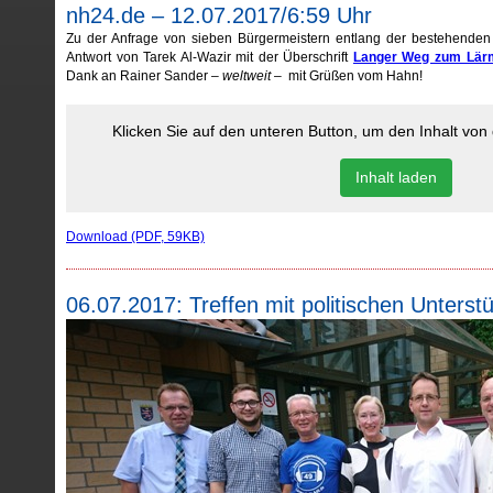
nh24.de – 12.07.2017/6:59 Uhr
Zu der Anfrage von sieben Bürgermeistern entlang der bestehenden
Antwort von Tarek Al-Wazir mit der Überschrift
Langer Weg zum Lärm
Dank an Rainer Sander –
weltweit
– mit Grüßen vom Hahn!
Klicken Sie auf den unteren Button, um den Inhalt vo
Inhalt laden
Download (PDF, 59KB)
06.07.2017: Treffen mit politischen Unters