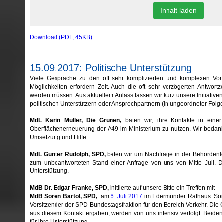
Inhalt laden
Download (PDF, 45KB)
15.09.2017: Politische Unterstützung
Viele Gespräche zu den oft sehr komplizierten und komplexen Vo
Möglichkeiten erfordern Zeit. Auch die oft sehr verzögerten Antwort
werden müssen. Aus aktuellem Anlass fassen wir kurz unsere Initiative
politischen Unterstützern oder Ansprechpartnern (in ungeordneter Fol
MdL Karin Müller, Die Grünen,
baten wir, ihre Kontakte in einer
Oberflächenerneuerung der A49 im Ministerium zu nutzen. Wir bedanke
Umsetzung und Hilfe.
MdL Günter Rudolph, SPD,
baten wir um Nachfrage in der Behördenl
zum unbeantworteten Stand einer Anfrage von uns von Mitte Juli. Di
Unterstützung.
MdB Dr. Edgar Franke, SPD,
initiierte auf unsere Bitte ein Treffen mit
MdB Sören Bartol, SPD,
am
6. Juli 2017
im Edermünder Rathaus. Sören
Vorsitzender der SPD-Bundestagsfraktion für den Bereich Verkehr. Die 
aus diesem Kontakt ergaben, werden von uns intensiv verfolgt. Bei
für ihre Unterstützung.