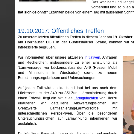
Das war hart und lange!
vorbereitet und so blieb 
hat sich gelohnt!”
Erzählten beide von einem Tag mit tausenden Schrif
19.10.2017: Öffentliches Treffen
Zu unserem letzten öffentlichen Treffen in diesem Jahr am
19. Oktober
am Holzhäuser DGH in der Guntershäuser Straße, konnten wir vie
Interessierte begrüßen.
Wir informierten über unsere aktuellen
Initiativen
, Anfragen
und Recherchen, insbesondere zu einer Einstufung als
‘Lärmvorsorge’ vor Lückenschluss der A49 (Hessen Mobil
und Ministerium in Wiesbaden) sowie zu neuen
Berechnungsergebnissen und Untersuchungen.
Auf jeden Fall wird es krachend laut bei uns nach dem
Lückenschluss der A49 zur A5! Zur ‘Lärmminderung durch
einen Erdwall’ liegt ein aktuelles
Lärmgutachten
vor. Hierzu
erläuterten wir detaillierte Auswertungssichten auf
Grenzwerte Lärmsanierung/Lärmvorsorge mit
unterschiedlichen Perspektiven. Über die besonderen
Untersuchungssichten auf Lärmwirkung informierten wir
ausführlich.
Die künftigen Baumaßnahmen wie die aktuelle und geplante