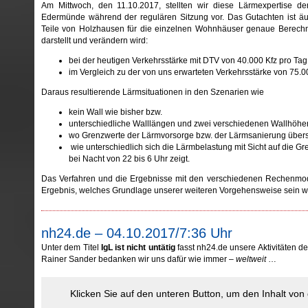
Am Mittwoch, den 11.10.2017, stellten wir diese Lärmexpertise 
Edermünde während der regulären Sitzung vor. Das Gutachten ist äu
Teile von Holzhausen für die einzelnen Wohnhäuser genaue Berechnu
darstellt und verändern wird:
bei der heutigen Verkehrsstärke mit DTV von 40.000 Kfz pro Tag
im Vergleich zu der von uns erwarteten Verkehrsstärke von 75.
Daraus resultierende Lärmsituationen in den Szenarien wie
kein Wall wie bisher bzw.
unterschiedliche Walllängen und zwei verschiedenen Wallhöhe
wo Grenzwerte der Lärmvorsorge bzw. der Lärmsanierung übers
wie unterschiedlich sich die Lärmbelastung mit Sicht auf die Gr
bei Nacht von 22 bis 6 Uhr zeigt.
Das Verfahren und die Ergebnisse mit den verschiedenen Rechenmod
Ergebnis, welches Grundlage unserer weiteren Vorgehensweise sein w
nh24.de – 04.10.2017/7:36 Uhr
Unter dem Titel
IgL ist nicht untätig
fasst nh24.de unsere Aktivitäten
Rainer Sander bedanken wir uns dafür wie immer –
weltweit
…
Klicken Sie auf den unteren Button, um den Inhalt vo