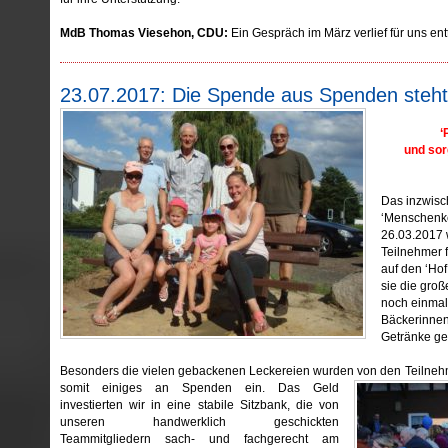
MdB Thomas Viesehon, CDU:
Ein Gespräch im März verlief für uns en
23.07.2017: Die Spende aus Spenden steh
‘
und sor
Das inzwisc
‘Menschenk
26.03.2017 w
Teilnehmer 
auf den ‘Ho
sie die gro
noch einmal
Bäckerinnen
Getränke ge
Besonders die vielen gebackenen Leckereien wurden von den
Teilneh
somit einiges an Spenden ein. Das Geld
investierten wir in eine stabile Sitzbank, die von
unseren handwerklich geschickten
Teammitgliedern sach- und fachgerecht am