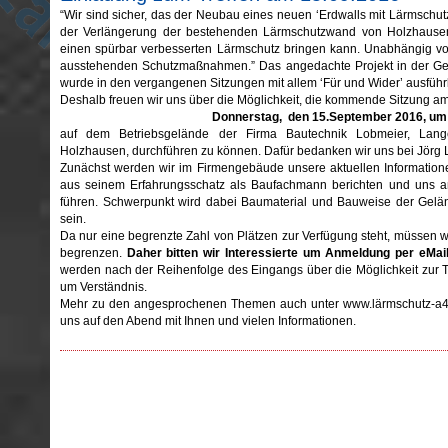
“Wir sind sicher, das der Neubau eines neuen ‘Erdwalls mit Lärmschutz
der Verlängerung der bestehenden Lärmschutzwand von Holzhausen
einen spürbar verbesserten Lärmschutz bringen kann. Unabhängig vo
ausstehenden Schutzmaßnahmen.” Das angedachte Projekt in der G
wurde in den vergangenen Sitzungen mit allem ‘Für und Wider’ ausführli
Deshalb freuen wir uns über die Möglichkeit, die kommende Sitzung a
Donnerstag, den 15.September 2016, um 
auf dem Betriebsgelände der Firma Bautechnik Lobmeier, Lan
Holzhausen, durchführen zu können. Dafür bedanken wir uns bei Jörg
Zunächst werden wir im Firmengebäude unsere aktuellen Information
aus seinem Erfahrungsschatz als Baufachmann berichten und uns 
führen. Schwerpunkt wird dabei Baumaterial und Bauweise der Gelä
sein.
Da nur eine begrenzte Zahl von Plätzen zur Verfügung steht, müssen wi
begrenzen.
Daher bitten wir Interessierte um Anmeldung per eMai
werden nach der Reihenfolge des Eingangs über die Möglichkeit zur T
um Verständnis.
Mehr zu den angesprochenen Themen auch unter www.lärmschutz-a49.
uns auf den Abend mit Ihnen und vielen Informationen.