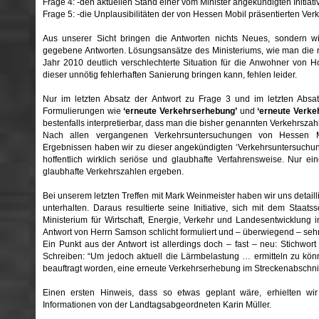
Frage 4: -den aktuellen Stand einer vom Minister angekündigten Initiati
Frage 5: -die Unplausibilitäten der von Hessen Mobil präsentierten Ve
Aus unserer Sicht bringen die Antworten nichts Neues, sondern w
gegebene Antworten. Lösungsansätze des Ministeriums, wie man die 
Jahr 2010 deutlich verschlechterte Situation für die Anwohner von 
dieser unnötig fehlerhaften Sanierung bringen kann, fehlen leider.
Nur im letzten Absatz der Antwort zu Frage 3 und im letzten Absa
Formulierungen wie
‘erneute Verkehrserhebung’
und
‘erneute Verke
bestenfalls interpretierbar, dass man die bisher genannten Verkehrszahle
Nach allen vergangenen Verkehrsuntersuchungen von Hessen M
Ergebnissen haben wir zu dieser angekündigten ‘Verkehrsuntersuchung
hoffentlich wirklich seriöse und glaubhafte Verfahrensweise. Nur ei
glaubhafte Verkehrszahlen ergeben.
Bei unserem letzten Treffen mit Mark Weinmeister haben wir uns detail
unterhalten. Daraus resultierte seine Initiative, sich mit dem Sta
Ministerium für Wirtschaft, Energie, Verkehr und Landesentwicklung i
Antwort von Herrn Samson schlicht formuliert und – überwiegend – seh
Ein Punkt aus der Antwort ist allerdings doch – fast – neu: Stichwor
Schreiben: “Um jedoch aktuell die Lärmbelastung … ermitteln zu könn
beauftragt worden, eine erneute Verkehrserhebung im Streckenabschn
Einen ersten Hinweis, dass so etwas geplant wäre, erhielten wi
Informationen von der Landtagsabgeordneten Karin Müller.