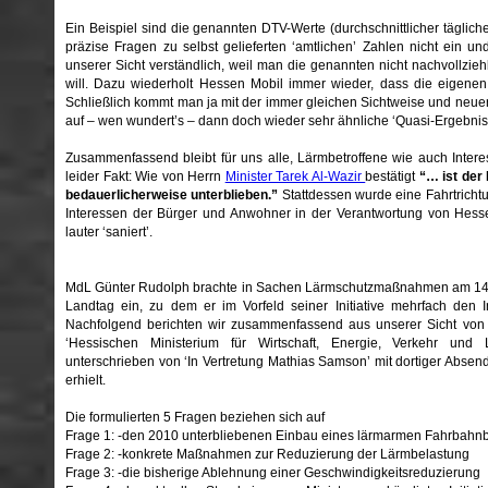
Ein Beispiel sind die genannten DTV-Werte (durchschnittlicher täglich
präzise Fragen zu selbst gelieferten ‘amtlichen’ Zahlen nicht ein u
unserer Sicht verständlich, weil man die genannten nicht nachvollzie
will. Dazu wiederholt Hessen Mobil immer wieder, dass die eigenen
Schließlich kommt man ja mit der immer gleichen Sichtweise und neu
auf – wen wundert’s – dann doch wieder sehr ähnliche ‘Quasi-Ergebnis
Zusammenfassend bleibt für uns alle, Lärmbetroffene wie auch Intere
leider Fakt: Wie von Herrn
Minister Tarek Al-Wazir
bestätigt
“… ist der
bedauerlicherweise unterblieben.”
Stattdessen wurde eine Fahrtricht
Interessen der Bürger und Anwohner in der Verantwortung von Hess
lauter ‘saniert’.
MdL Günter Rudolph brachte in Sachen Lärmschutzmaßnahmen am 14.1
Landtag ein, zu dem er im Vorfeld seiner Initiative mehrfach den 
Nachfolgend berichten wir zusammenfassend aus unserer Sicht von 
‘Hessischen Ministerium für Wirtschaft, Energie, Verkehr und 
unterschrieben von ‘In Vertretung Mathias Samson’ mit dortiger Abse
erhielt.
Die formulierten 5 Fragen beziehen sich auf
Frage 1: -den 2010 unterbliebenen Einbau eines lärmarmen Fahrbahn
Frage 2: -konkrete Maßnahmen zur Reduzierung der Lärmbelastung
Frage 3: -die bisherige Ablehnung einer Geschwindigkeitsreduzierung