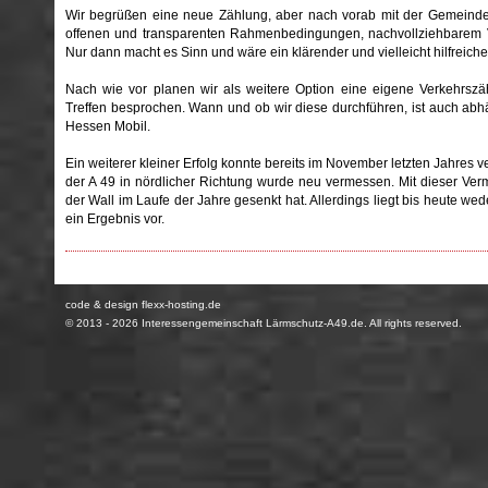
Wir begrüßen eine neue Zählung, aber nach vorab mit der Gemein
offenen und transparenten Rahmenbedingungen, nachvollziehbarem V
Nur dann macht es Sinn und wäre ein klärender und vielleicht hilfreicher
Nach wie vor planen wir als weitere Option eine eigene Verkehrszä
Treffen besprochen. Wann und ob wir diese durchführen, ist auch ab
Hessen Mobil.
Ein weiterer kleiner Erfolg konnte bereits im November letzten Jahres
der A 49 in nördlicher Richtung wurde neu vermessen. Mit dieser Ver
der Wall im Laufe der Jahre gesenkt hat. Allerdings liegt bis heute
ein Ergebnis vor.
code & design flexx-hosting.de
© 2013 - 2026
Interessengemeinschaft Lärmschutz-A49.de
. All rights reserved.