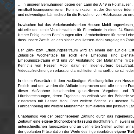
… in unseren Bemühungen gegen den Lärm der A 49 in Holzhausen. 
ernsthaft lösungsorientierten Kommunikation mit der Gemeinde Ede
und notwendigen Lärmschutz für die Bewohner von Holzhausen zu erre
Inzwischen hat das Verkehrsministerium Hessen Mobil angewiesen, u
aktuelle und reale Verkehrszahlen für Edermünde in einer 24-Stund
kleiner Erfolg in den Bemühungen aller Lärmbetroffenen für mehr Lebe
dass unsere Zweifel an den bisher von Hessen-Mobil vorgelegten Zahle
Der Zähl- bzw. Erfassungszeitraum wird an einem der auf die Ost
Zulässige Wochentage für solch eine Erhebung sind Diensta
Erhebungszeitraum wird uns vor Ausführung der Maßnahme mitgete
Kenntnis von Hessen Mobil dafür ein Ingenieurbüro beauftrag
Videoaufzeichnungen erfasst und anschließend manuell, unterschiede
In einem Gespräch mit dem zuständigen Abteilungsleiter von Hesse
Petrich und uns wurden die Abläufe besprochen und alle unsere Frag
dieser Maßnahme bestehenden gesetzlichen Vorgaben und 
Lärmberechnungen, deren Ergebnis uns zeitnah von der Behörde v
zusammen mit Hessen Mobil über weitere Schritte zu unseren Z
Fahrbahnbelag und weitere Maßnahmen zum aktiven und passiven Lär
Unabhängig von der beschriebenen Zählung durch das Ingenieurbü
Zeitraum eine
eigene Stichprobenerfassung
durchführen. In jeweils u
unterschiedlichen Tageszeiten und an definierten Stellen wollen wir 
der geplanten Präsentation der Werte des Ingenieurbüros
eigene ‘Re